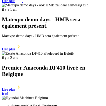
Lire plus
il y a 1 an
Matexpo demo days - HMB sera
également présent.
Matexpo demo days - HMB sera également présent.
Lire plus
il y a 2 ans
Premier Anaconda DF410 livré en
Belgique
Lire plus
fr
nl
Siège social à Paal- Beringen