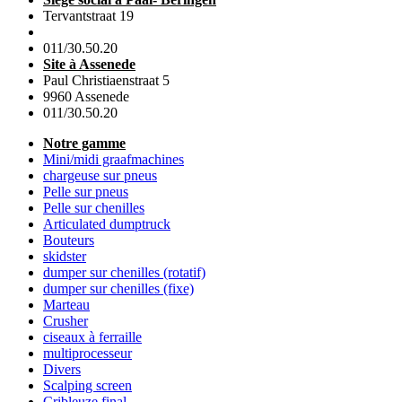
Tervantstraat 19
011/30.50.20
Site à Assenede
Paul Christiaenstraat 5
9960 Assenede
011/30.50.20
Notre gamme
Mini/midi graafmachines
chargeuse sur pneus
Pelle sur pneus
Pelle sur chenilles
Articulated dumptruck
Bouteurs
skidster
dumper sur chenilles (rotatif)
dumper sur chenilles (fixe)
Marteau
Crusher
ciseaux à ferraille
multiprocesseur
Divers
Scalping screen
Cribleuze final